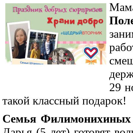
Ма
Пол
зан
раб
сме
держ
29 н
такой классный подарок!
Семья Филимонихиных
Дарья (5 лет) готовят во