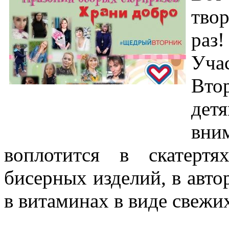
твор
раз!
Уч
Вто
дет
вни
воплотится в скатертях
бисерных изделий, в авто
в витаминах в виде свежи