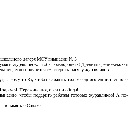
ришкольного лагеря МОУ гимназии № 3.
 бумаги журавликов, чтобы выздороветь! Древняя средневековая
желание, если получится смастерить тысячу журавликов.
ут, а кому-то 35, чтобы сложить только одного-единственного
 задачей. Переживания, слезы и обида!
имназию, чтобы подарить ребятам готовых журавликов! А по-
ов в память о Садако.