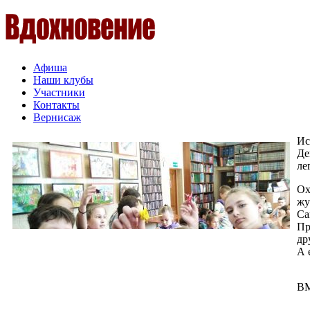
Афиша
Наши клубы
Участники
Контакты
Вернисаж
Ис
Де
ле
Ох
жу
Са
Пр
др
А 
В