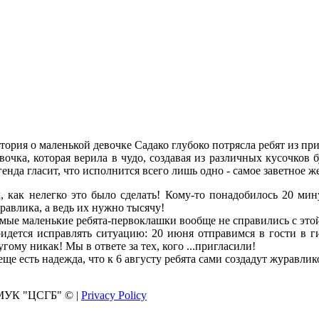
тория о маленькой девочке Садако глубоко потрясла ребят из п
вочка, которая верила в чудо, создавая из различных кусочков
генда гласит, что исполнится всего лишь одно - самое заветное 
, как нелегко это было сделать! Кому-то понадобилось 20 мин
равлика, а ведь их нужно тысячу!
мые маленькие ребята-первоклашки вообще не справились с этой
идется исправлять ситуацию: 20 июня отправимся в гости в г
угому никак! Мы в ответе за тех, кого ...пригласили!
еще есть надежда, что к 6 августу ребята сами создадут журавлик
МУК "ЦСГБ"
©
|
Privacy Policy