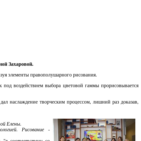
ной Захаровой.
зуя элементы правополушарного рисования.
как под воздействием выбора цветовой гаммы прорисовывается
дал наслаждение творческим процессом, лишний раз доказав,
ной Елены.
логией. Рисование -
и "в соответствии со