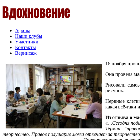
Афиша
Наши клубы
Участники
Контакты
Вернисаж
16 ноября прош
Она провела
ма
Рисовали самоз
рисунок.
Нервные клетки
какая всё-таки 
Из отзыва о ма
«…Сегодня побы
Термин "право
творчество. Правое полушарие мозга отвечает за творчество.
Правополушарное рисова