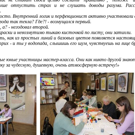
учше отпустить страх и не слушать доводы разума. Расс
.
осто. Внутренний логик и перфекционист активно участвовали в
 вода так текла? Где?! - возмущался первый.
, а? - негодовал второй.
 краски и невозмутимо тыкаю кисточкой по листу, они затихли.
ь, как из простых линий и базовых цветов появляется настоя
рих - и ты у водопада, слышишь его шум, чувствуешь на лице б
мые юные участницы мастер-класса. Они как никто другой знаю
ку за чудесную, душевную, очень атмосферную встречу!»