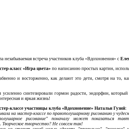
ла незабываемая встреча участников клуба «Вдохновения» с
Еле
стер-класс «Игра цвета»
по написанию простых картин, исполь
абвенно и восторженно, как делают это дети, смотря на то, 
 усиленно синтезировали гормон радости, эндорфин, который 
интересная и яркая жизнь!
стер-классе участницы клуба «Вдохновение» Натальи Гузий
:
вала на мастер-классе по правополушарному рисованию у чудес
полушарное рисование" поначалу может показаться тавто
 Творческое творчество? Не совсем так!
ние не ставит своей целью сделать "правильно", "похоже" 