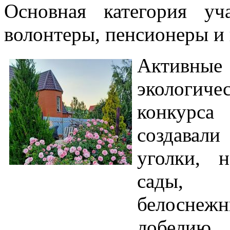
Основная категория у
волонтеры, пенсионеры и 
Активные
экологиче
конкурса
создавал
уголки, 
сады, в
белоснеж
лобелию