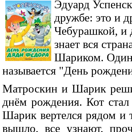
Эдуард Успенск
дружбе: это и 
Чебурашкой, и 
знает вся стра
Шариком. Один 
называется "День рождени
Матроскин и Шарик реши
днём рождения. Кот стал
Шарик вертелся рядом и т
вышло, все узнают, про