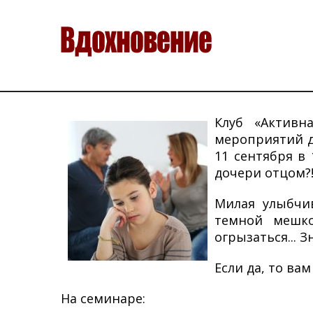
Клуб «Активн
мероприятий д
11 сентября в
дочери отцом?!
Милая улыбчи
темной мешко
огрызаться... 
Если да, то ва
На семинаре: