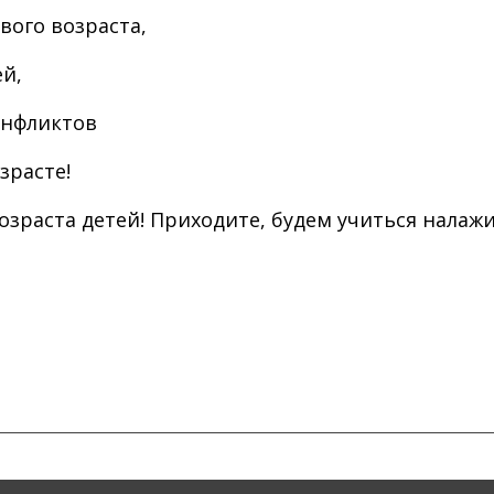
ого возраста,
й,
онфликтов
зрасте!
зраста детей! Приходите, будем учиться налажи